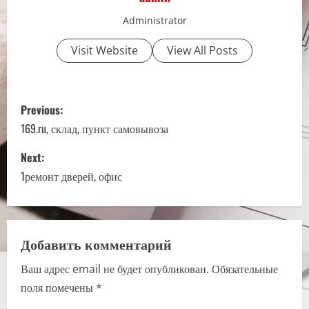
Administrator
Visit Website
View All Posts
P
Previous:
o
169.ru, склад, пункт самовывоза
s
Next:
1ремонт дверей, офис
t
n
a
Добавить комментарий
Ваш адрес email не будет опубликован.
Обязательные
v
поля помечены
*
i