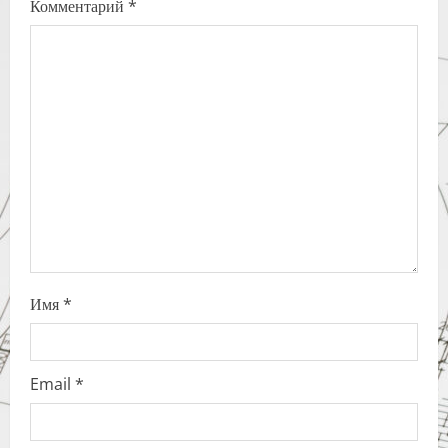
Комментарий
*
g
a
t
i
o
n
Имя
*
Email
*