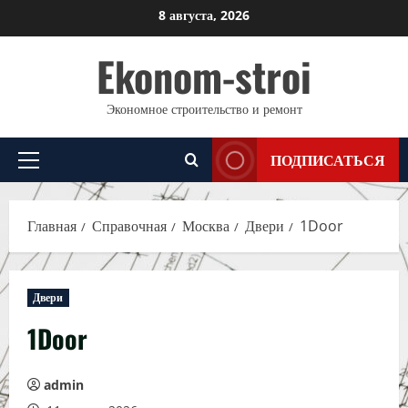
Перейти
8 августа, 2026
к
Ekonom-stroi
содержимому
Экономное строительство и ремонт
ПОДПИСАТЬСЯ
Основное
меню
Главная
Справочная
Москва
Двери
1Door
Двери
1Door
admin