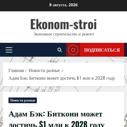
Перейти
8 августа, 2026
к
Ekonom-stroi
содержимому
Экономное строительство и ремонт
ПОДПИСАТЬСЯ
Основное
меню
Главная
Новости разные
Адам Бэк: Биткоин может достичь $1 млн к 2028 году
Новости разные
Адам Бэк: Биткоин может
достичь $1 млн к 2028 году