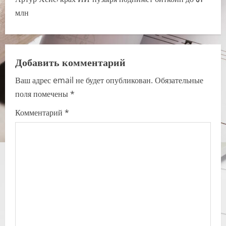
n
млн
a
v
Добавить комментарий
i
Ваш адрес email не будет опубликован.
Обязательные
поля помечены
*
g
Комментарий
*
a
t
i
o
n