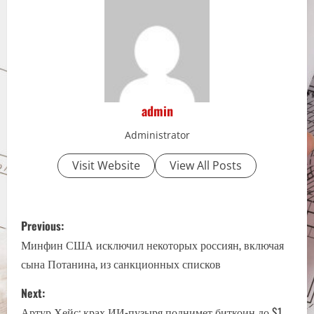
admin
Administrator
Visit Website
View All Posts
P
Previous:
o
Минфин США исключил некоторых россиян, включая
сына Потанина, из санкционных списков
s
Next:
t
Артур Хейс: крах ИИ-пузыря поднимет биткоин до $1