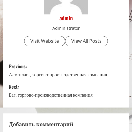
admin
Administrator
Visit Website
View All Posts
P
Previous:
o
Асм-пласт, торгово-производственная компания
s
Next:
Баг, торгово-производственная компания
t
n
a
Добавить комментарий