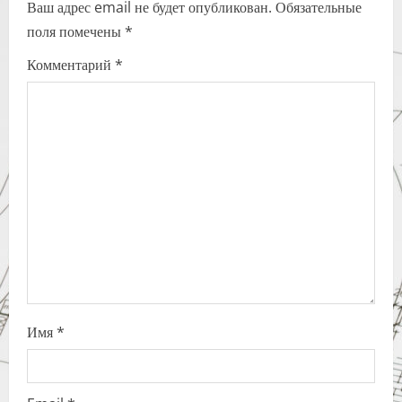
Ваш адрес email не будет опубликован.
Обязательные
v
поля помечены
*
i
Комментарий
*
g
a
t
i
o
n
Имя
*