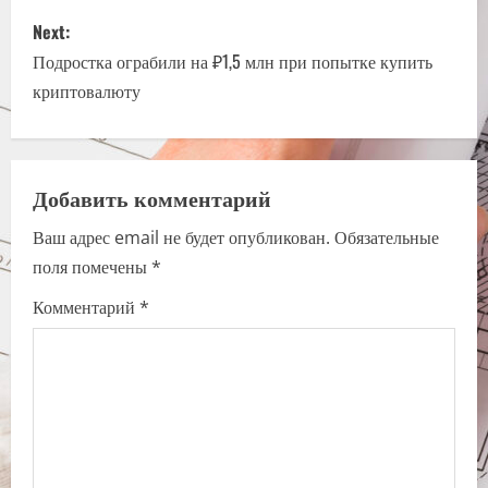
s
Next:
t
Подростка ограбили на ₽1,5 млн при попытке купить
n
криптовалюту
a
v
Добавить комментарий
i
Ваш адрес email не будет опубликован.
Обязательные
поля помечены
*
g
Комментарий
*
a
t
i
o