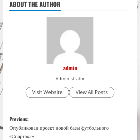
ABOUT THE AUTHOR
admin
Administrator
Visit Website
View All Posts
P
Previous:
o
Опубликован проект новой базы футбольного
«Спартака»