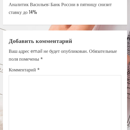
t
Аналитик Васильев: Банк России в пятницу снизит
n
ставку до 14%
a
v
Добавить комментарий
i
Ваш адрес email не будет опубликован.
Обязательные
поля помечены
*
g
Комментарий
*
a
t
i
o
n