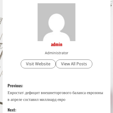
admin
Administrator
Visit Website
View All Posts
P
Previous:
o
Евростат: дефицит внешнеторгового баланса еврозоны
в апреле составил миллиард евро
s
Next: