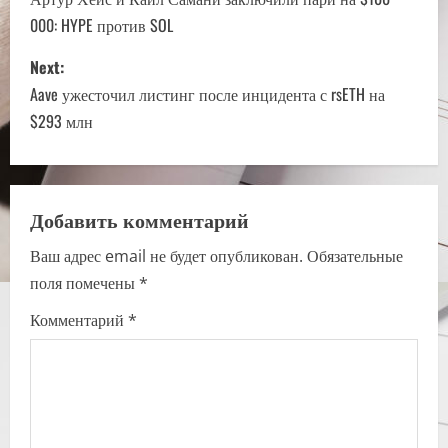
o
000: HYPE против SOL
s
Next:
t
Aave ужесточил листинг после инцидента с rsETH на
n
$293 млн
a
v
Добавить комментарий
i
Ваш адрес email не будет опубликован.
Обязательные
поля помечены
*
g
Комментарий
*
a
t
i