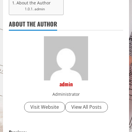
About the Author
admin
ABOUT THE AUTHOR
admin
Administrator
Visit Website
View All Posts
P