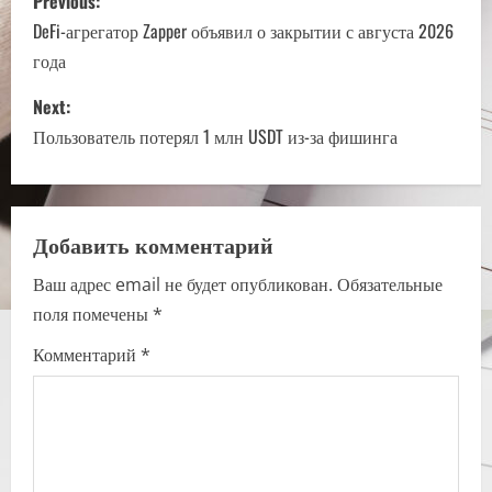
Previous:
o
DeFi-агрегатор Zapper объявил о закрытии с августа 2026
года
s
Next:
t
Пользователь потерял 1 млн USDT из-за фишинга
n
a
Добавить комментарий
v
Ваш адрес email не будет опубликован.
Обязательные
i
поля помечены
*
g
Комментарий
*
a
t