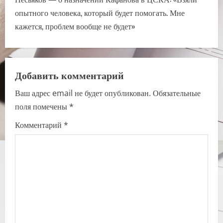
n
опытного человека, который будет помогать. Мне
a
кажется, проблем вообще не будет»
v
i
Добавить комментарий
g
Ваш адрес email не будет опубликован.
Обязательные
a
поля помечены
*
t
Комментарий
*
i
o
n