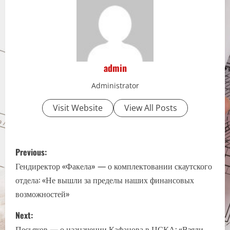
admin
Administrator
Visit Website
View All Posts
P
Previous:
o
Гендиректор «Факела» — о комплектовании скаутского
отдела: «Не вышли за пределы наших финансовых
s
возможностей»
t
Next:
Песьяков — о назначении Кафанова в ЦСКА: «Взяли