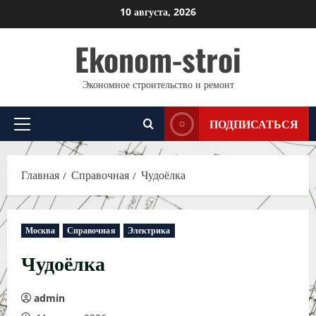
Перейти
10 августа, 2026
к
Ekonom-stroi
содержимому
Экономное строительство и ремонт
ПОДПИСАТЬСЯ
Основное
меню
Главная
Справочная
Чудоёлка
Москва
Справочная
Электрика
Чудоёлка
admin