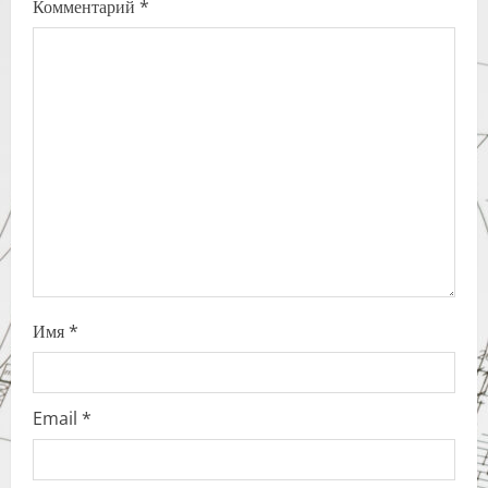
Комментарий
*
g
a
t
i
o
n
Имя
*
Email
*