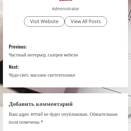
Administrator
Visit Website
View All Posts
P
Previous:
o
Частный интерьер, галерея мебели
s
Next:
Чудо-свет, магазин светотехники
t
n
a
Добавить комментарий
Ваш адрес email не будет опубликован.
Обязательные
v
поля помечены
*
i