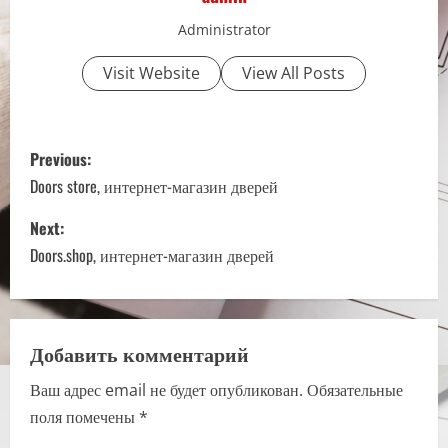
Administrator
Visit Website
View All Posts
P
Previous:
o
Doors store, интернет-магазин дверей
s
Next:
Doors.shop, интернет-магазин дверей
t
n
a
Добавить комментарий
Ваш адрес email не будет опубликован.
Обязательные
v
поля помечены
*
i