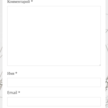
Комментарий
*
g
a
t
i
o
n
Имя
*
Email
*