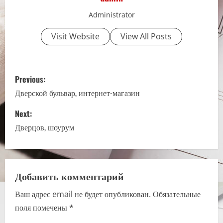
Administrator
Visit Website
View All Posts
P
Previous:
o
Дверской бульвар, интернет-магазин
s
Next:
Дверцов, шоурум
t
n
a
Добавить комментарий
Ваш адрес email не будет опубликован.
Обязательные
v
поля помечены
*
i