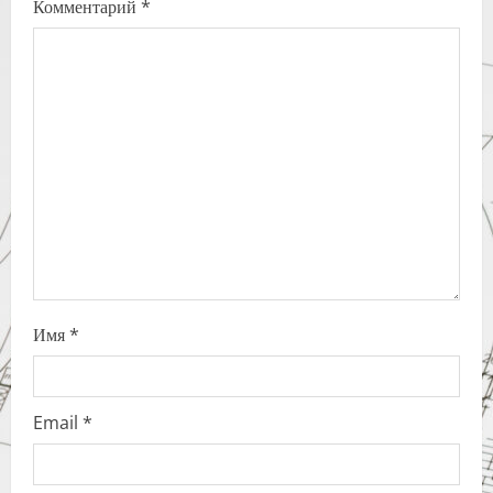
Комментарий
*
g
a
t
i
o
n
Имя
*
Email
*