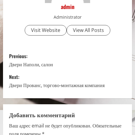
admin
Administrator
Visit Website
View All Posts
P
Previous:
o
Двери Наполи, салон
s
Next:
Двери Прованс, торгово-монтажная компания
t
n
a
Добавить комментарий
Ваш адрес email не будет опубликован.
Обязательные
v
поля помечены
*