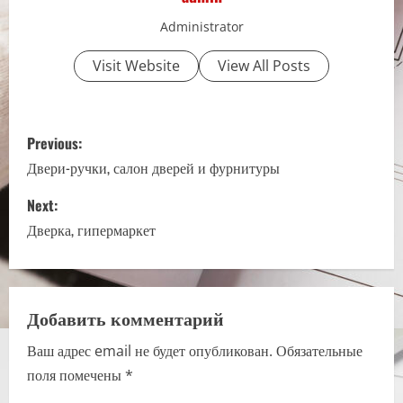
Administrator
Visit Website
View All Posts
P
Previous:
o
Двери-ручки, салон дверей и фурнитуры
s
Next:
Дверка, гипермаркет
t
n
a
Добавить комментарий
Ваш адрес email не будет опубликован.
Обязательные
v
поля помечены
*
i