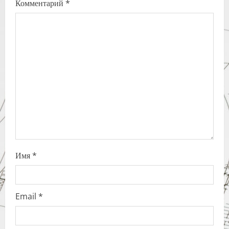
Комментарий
*
g
a
t
i
o
n
Имя
*
Email
*