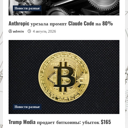
Новости разные
Anthropic урезала промпт Claude Code на 80%
admin
4 августа, 2026
Новости разные
Trump Media продает биткоины: убыток $165