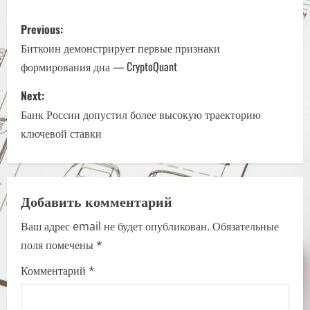
P
Previous:
o
Биткоин демонстрирует первые признаки
формирования дна — CryptoQuant
s
Next:
t
Банк России допустил более высокую траекторию
n
ключевой ставки
a
v
Добавить комментарий
i
Ваш адрес email не будет опубликован.
Обязательные
поля помечены
*
g
Комментарий
*
a