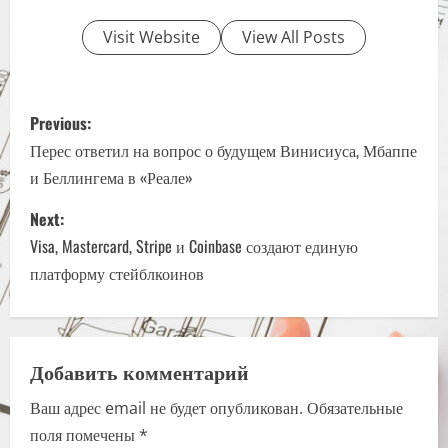
Visit Website
View All Posts
P
Previous:
o
Перес ответил на вопрос о будущем Винисиуса, Мбаппе
и Беллингема в «Реале»
s
Next:
t
Visa, Mastercard, Stripe и Coinbase создают единую
n
платформу стейблкоинов
a
v
Добавить комментарий
i
Ваш адрес email не будет опубликован.
Обязательные
поля помечены
*