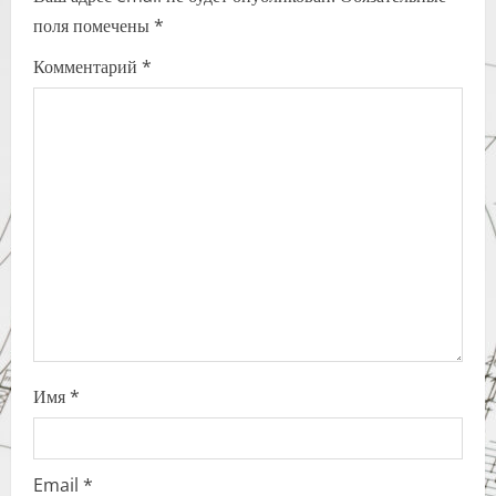
v
поля помечены
*
i
Комментарий
*
g
a
t
i
o
n
Имя
*
Email
*