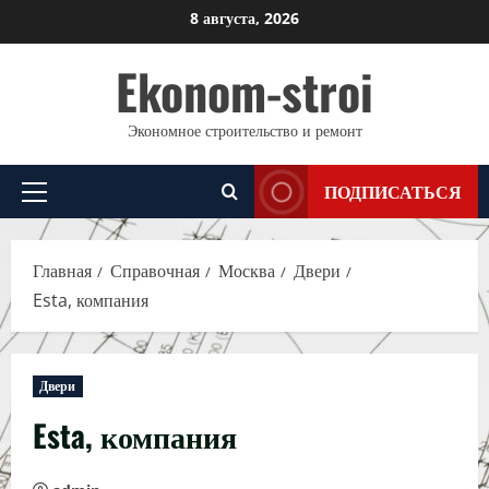
Перейти
8 августа, 2026
к
Ekonom-stroi
содержимому
Экономное строительство и ремонт
ПОДПИСАТЬСЯ
Основное
меню
Главная
Справочная
Москва
Двери
Esta, компания
Двери
Esta, компания