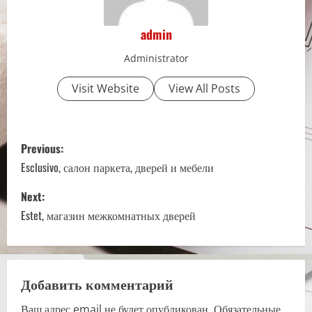
admin
Administrator
Visit Website
View All Posts
P
Previous:
o
Esclusivo, салон паркета, дверей и мебели
s
Next:
Estet, магазин межкомнатных дверей
t
n
a
Добавить комментарий
Ваш адрес email не будет опубликован.
Обязательные