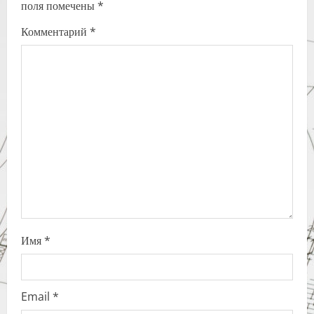
поля помечены
*
i
Комментарий
*
g
a
t
i
o
n
Имя
*
Email
*