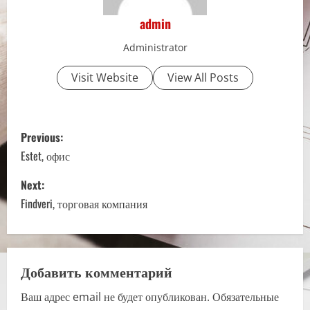
admin
Administrator
Visit Website
View All Posts
P
Previous:
o
Estet, офис
s
Next:
Findveri, торговая компания
t
n
a
Добавить комментарий
Ваш адрес email не будет опубликован.
Обязательные
v