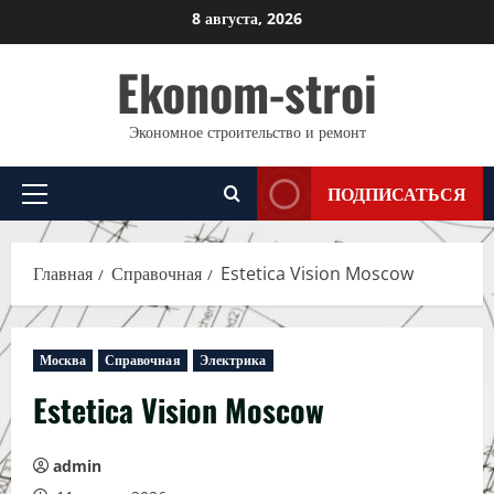
Перейти
8 августа, 2026
к
Ekonom-stroi
содержимому
Экономное строительство и ремонт
ПОДПИСАТЬСЯ
Основное
меню
Главная
Справочная
Estetica Vision Moscow
Москва
Справочная
Электрика
Estetica Vision Moscow
admin