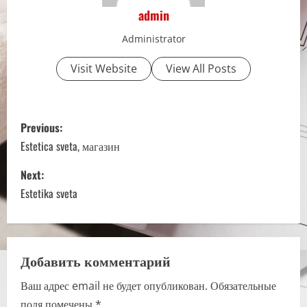
admin
Administrator
Visit Website
View All Posts
P
Previous:
o
Estetica sveta, магазин
s
Next:
Estetika sveta
t
n
a
Добавить комментарий
Ваш адрес email не будет опубликован.
Обязательные
v
поля помечены
*