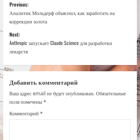
P
Previous:
o
Аналитик Мольдерф объяснил, как заработать на
коррекции золота
s
Next:
t
Anthropic запускает Claude Science для разработки
n
лекарств
a
v
Добавить комментарий
i
Ваш адрес email не будет опубликован.
Обязательные
поля помечены
*
g
Комментарий
*
a
t