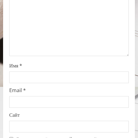
i
o
n
Имя
*
Email
*
Сайт