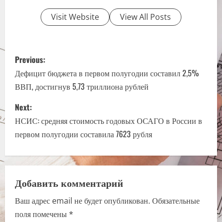
Visit Website
View All Posts
P
Previous:
o
Дефицит бюджета в первом полугодии составил 2,5%
ВВП, достигнув 5,73 триллиона рублей
s
Next:
t
НСИС: средняя стоимость годовых ОСАГО в России в
n
первом полугодии составила 7623 рубля
a
v
Добавить комментарий
i
Ваш адрес email не будет опубликован.
Обязательные
поля помечены
*
g