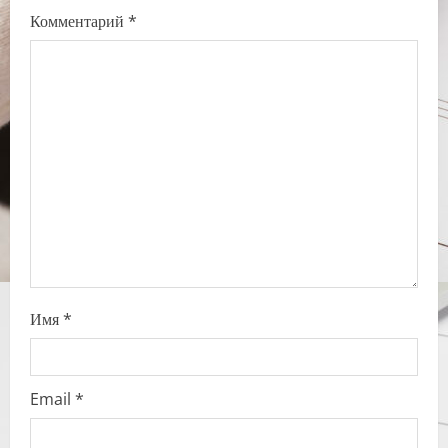
Комментарий
*
a
t
i
o
n
Имя
*
Email
*