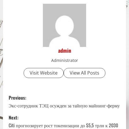
admin
Administrator
Visit Website
View All Posts
P
Previous:
o
Экс-сотрудник ТЭЦ осужден за тайную майнинг-ферму
s
Next:
Citi прогнозирует рост токенизации до $5,5 трлн к 2030