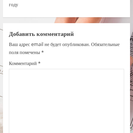
t
году
n
a
Добавить комментарий
v
Ваш адрес email не будет опубликован.
Обязательные
i
поля помечены
*
g
Комментарий
*
a
t
i
o
n