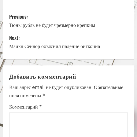
P
Previous:
o
Тюнь: рубль не будет чрезмерно крепким
s
Next:
Майкл Сейлор объяснил падение биткоина
t
n
a
Добавить комментарий
Ваш адрес email не будет опубликован.
Обязательные
v
поля помечены
*
i
Комментарий
*
g
a