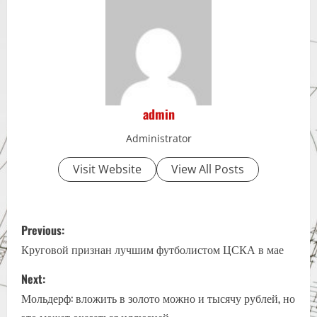
admin
Administrator
Visit Website
View All Posts
P
Previous:
o
Круговой признан лучшим футболистом ЦСКА в мае
s
Next:
Мольдерф: вложить в золото можно и тысячу рублей, но
t