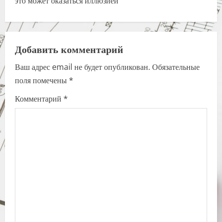
это может оказаться иллюзией
n
a
Добавить комментарий
v
Ваш адрес email не будет опубликован.
Обязательные
i
поля помечены
*
g
Комментарий
*
a
t
i
o
n