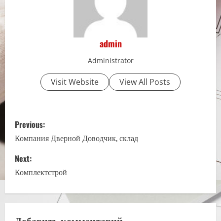
admin
Administrator
Visit Website
View All Posts
P
Previous:
o
Компания Дверной Доводчик, склад
s
Next:
Комплектстрой
t
n
Добавить комментарий