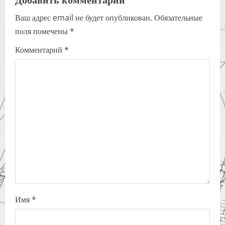
a
Ваш адрес email не будет опубликован.
Обязательные
v
поля помечены
*
i
Комментарий
*
g
a
t
i
o
n
Имя
*