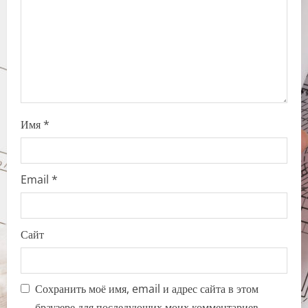
i
o
n
Имя
*
Email
*
Сайт
Сохранить моё имя, email и адрес сайта в этом
браузере для последующих моих комментариев.