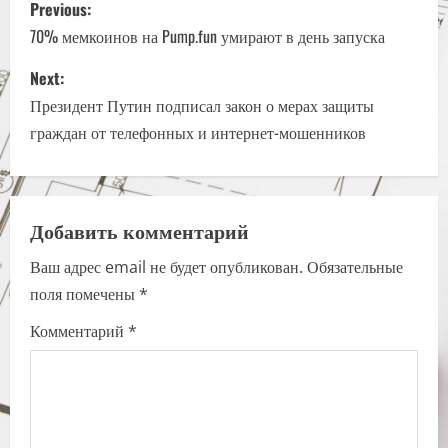
P
Previous:
o
70% мемкоинов на Pump.fun умирают в день запуска
s
Next:
Президент Путин подписал закон о мерах защиты
t
граждан от телефонных и интернет-мошенников
n
a
Добавить комментарий
v
Ваш адрес email не будет опубликован.
Обязательные
i
поля помечены
*
g
Комментарий
*
a
t