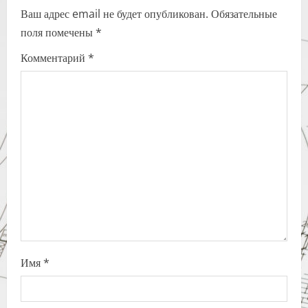
Ваш адрес email не будет опубликован.
Обязательные
v
поля помечены
*
i
Комментарий
*
g
a
t
i
o
n
Имя
*