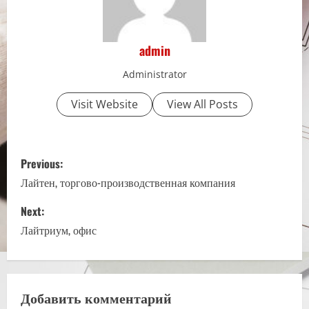
admin
Administrator
Visit Website
View All Posts
P
Previous:
o
Лайтен, торгово-производственная компания
s
Next:
Лайтриум, офис
t
n
a
Добавить комментарий