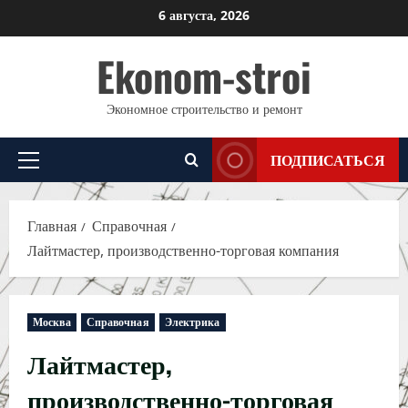
Перейти
6 августа, 2026
к
Ekonom-stroi
содержимому
Экономное строительство и ремонт
ПОДПИСАТЬСЯ
Основное
меню
Главная
Справочная
Лайтмастер, производственно-торговая компания
Москва
Справочная
Электрика
Лайтмастер,
производственно-торговая