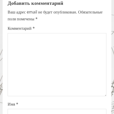
a
Добавить комментарий
Ваш адрес email не будет опубликован.
Обязательные
v
поля помечены
*
i
Комментарий
*
g
a
t
i
o
n
Имя
*