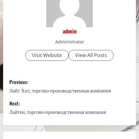
admin
Administrator
Visit Website
View All Posts
P
Previous:
o
Лайт Хит, торгово-производственная компания
s
Next:
Лайтен, торгово-производственная компания
t
n