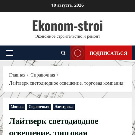
Перейти
10 августа, 2026
к
Ekonom-stroi
содержимому
Экономное строительство и ремонт
ПОДПИСАТЬСЯ
Основное
меню
Главная
Справочная
Лайтверк светодиодное освещение, торговая компания
Москва
Справочная
Электрика
Лайтверк светодиодное
освещение, торговая