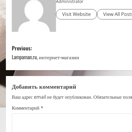
Administrator
Visit Website
View All Post
P
Previous:
Lampaman.ru, интернет-магазин
o
s
t
Добавить комментарий
n
Ваш адрес email не будет опубликован.
Обязательные пол
a
Комментарий
*
v