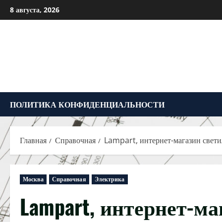
Перейти
8 августа, 2026
к
содержимому
ПОЛИТИКА КОНФИДЕНЦИАЛЬНОСТИ
Главная
Справочная
Lampart, интернет-магазин свет
Москва
Справочная
Электрика
Lampart, интернет-м