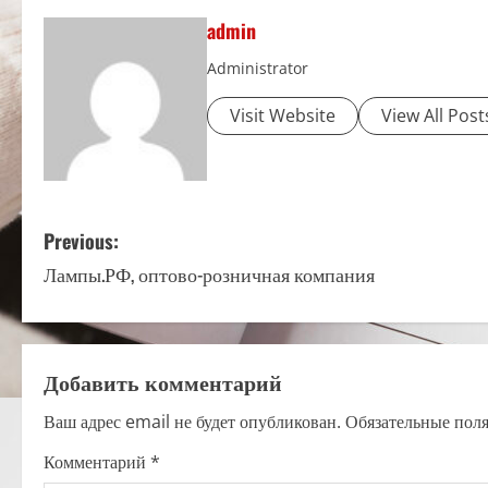
admin
Administrator
Visit Website
View All Post
P
Previous:
Лампы.РФ, оптово-розничная компания
o
s
t
Добавить комментарий
n
Ваш адрес email не будет опубликован.
Обязательные пол
a
Комментарий
*