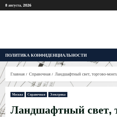
Перейти
8 августа, 2026
к
содержимому
ПОЛИТИКА КОНФИДЕНЦИАЛЬНОСТИ
Главная
Справочная
Ландшафтный свет, торгово-монт
Москва
Справочная
Электрика
Ландшафтный свет, 