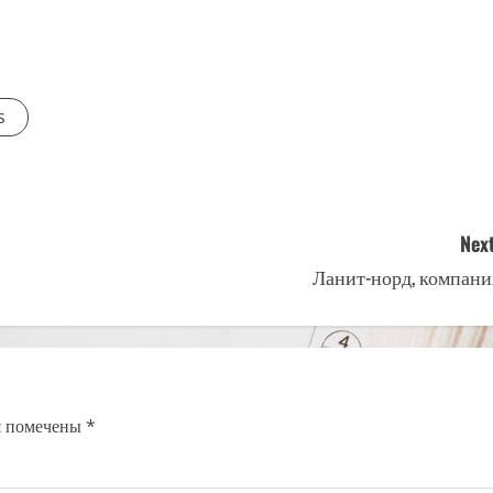
s
Next
Ланит-норд, компани
я помечены
*