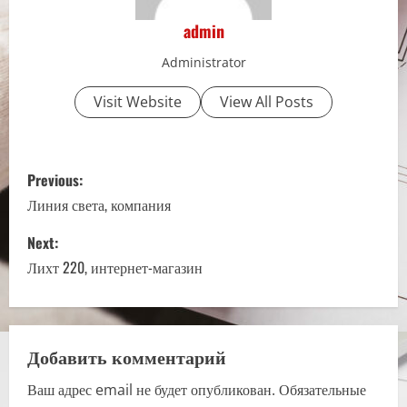
admin
Administrator
Visit Website
View All Posts
P
Previous:
o
Линия света, компания
s
Next:
Лихт 220, интернет-магазин
t
n
a
Добавить комментарий
Ваш адрес email не будет опубликован.
Обязательные
v