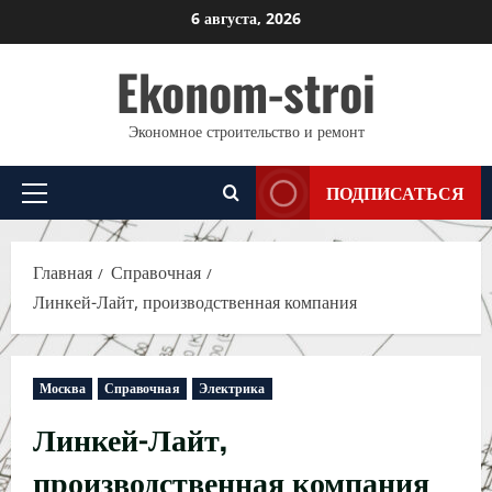
Перейти
6 августа, 2026
к
Ekonom-stroi
содержимому
Экономное строительство и ремонт
ПОДПИСАТЬСЯ
Основное
меню
Главная
Справочная
Линкей-Лайт, производственная компания
Москва
Справочная
Электрика
Линкей-Лайт,
производственная компания