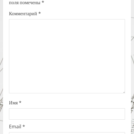
поля помечены
*
i
Комментарий
*
g
a
t
i
o
n
Имя
*
Email
*