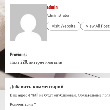
admin
Administrator
Visit Website
View All Post
P
Previous:
Лихт 220, интернет-магазин
o
s
t
Добавить комментарий
n
Ваш адрес email не будет опубликован.
Обязательные пол
a
Комментарий
*