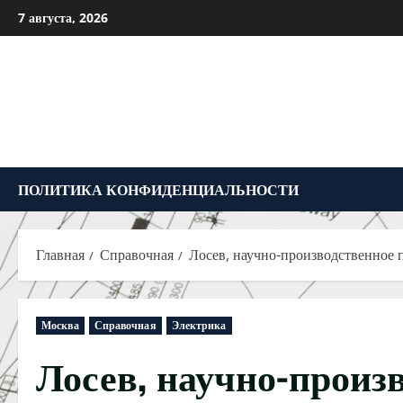
Перейти
7 августа, 2026
к
содержимому
ПОЛИТИКА КОНФИДЕНЦИАЛЬНОСТИ
Главная
Справочная
Лосев, научно-производственное 
Москва
Справочная
Электрика
Лосев, научно-произ