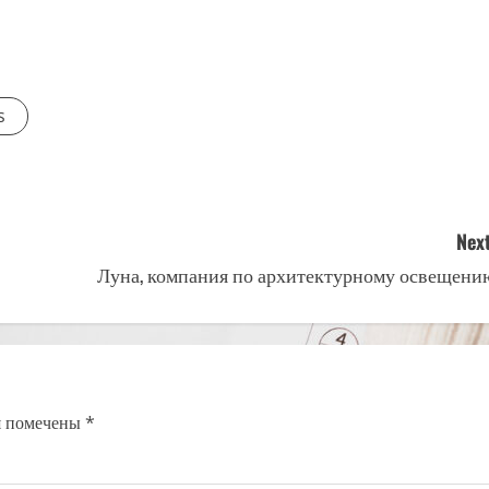
s
Next
Луна, компания по архитектурному освещени
я помечены
*