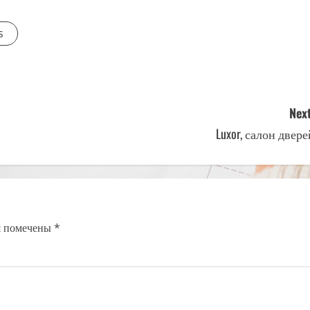
s
Next
Luxor, салон двере
я помечены
*