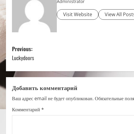
Administrator
Visit Website
View All Post
P
Previous:
Luckydoors
o
s
t
Добавить комментарий
n
Ваш адрес email не будет опубликован.
Обязательные пол
a
Комментарий
*
v