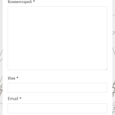
Комментарий
*
g
a
t
i
o
n
Имя
*
Email
*