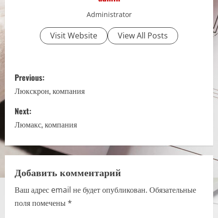
Administrator
Visit Website
View All Posts
P
Previous:
o
Люкскрон, компания
s
Next:
Люмакс, компания
t
n
a
Добавить комментарий
Ваш адрес email не будет опубликован.
Обязательные
v
поля помечены
*
i