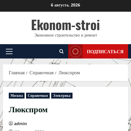
Перейти
6 августа, 2026
к
Ekonom-stroi
содержимому
Экономное строительство и ремонт
ПОДПИСАТЬСЯ
Основное
меню
Главная
Справочная
Люкспром
Москва
Справочная
Электрика
Люкспром
admin