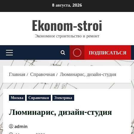
Перейти
8 августа, 2026
к
Ekonom-stroi
содержимому
Экономное строительство и ремонт
ПОДПИСАТЬСЯ
Основное
меню
Главная
Справочная
Люминарис, дизайн-студия
Москва
Справочная
Электрика
Люминарис, дизайн-студия
admin