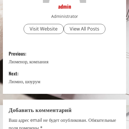
admin
Administrator
Visit Website
View All Posts
P
Previous:
o
Люменор, компания
s
Next:
Люмио, шоурум
t
n
a
Добавить комментарий
Ваш адрес email не будет опубликован.
Обязательные
v
поля помечены
*