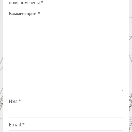
поля помечены
*
i
Комментарий
*
g
a
t
i
o
n
Имя
*
Email
*