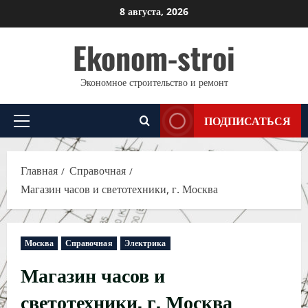
Перейти
8 августа, 2026
к
Ekonom-stroi
содержимому
Экономное строительство и ремонт
ПОДПИСАТЬСЯ
Основное
меню
Главная
Справочная
Магазин часов и светотехники, г. Москва
Москва
Справочная
Электрика
Магазин часов и
светотехники, г. Москва