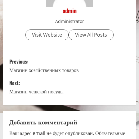
admin
Administrator
Visit Website
View All Posts
P
Previous:
o
Магазин хозяйственных товаров
s
Next:
Магазин чешской посуды
t
n
a
Добавить комментарий
Ваш адрес email не будет опубликован.
Обязательные
v