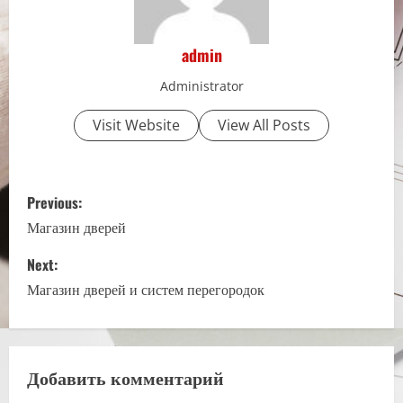
admin
Administrator
Visit Website
View All Posts
P
Previous:
o
Магазин дверей
s
Next:
Магазин дверей и систем перегородок
t
n
a
Добавить комментарий