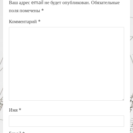
Ваш адрес email не будет опубликован.
Обязательные
v
поля помечены
*
i
Комментарий
*
g
a
t
i
o
n
Имя
*