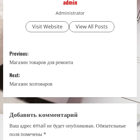
admin
Administrator
Visit Website
View All Posts
P
Previous:
o
Магазин товаров для ремонта
s
Next:
Магазин хозтоваров
t
n
a
Добавить комментарий
Ваш адрес email не будет опубликован.
Обязательные
v
поля помечены
*