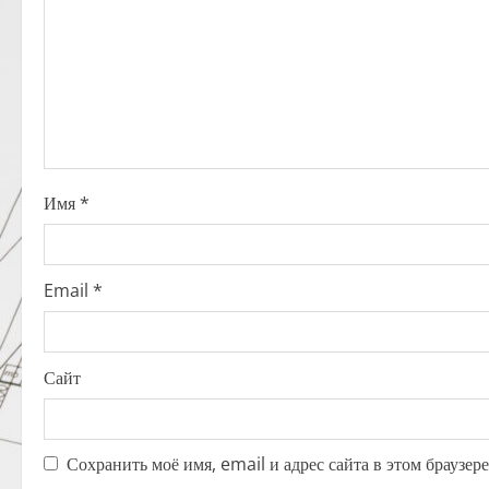
g
a
t
i
o
Имя
*
n
Email
*
Сайт
Сохранить моё имя, email и адрес сайта в этом браузе