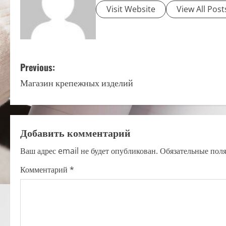
Visit Website
View All Post
P
Previous:
Магазин крепежных изделий
o
s
t
Добавить комментарий
n
Ваш адрес email не будет опубликован.
Обязательные пол
a
Комментарий
*
v
i