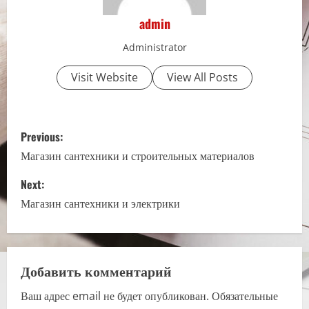
admin
Administrator
Visit Website
View All Posts
P
Previous:
o
Магазин сантехники и строительных материалов
s
Next:
Магазин сантехники и электрики
t
n
a
Добавить комментарий
Ваш адрес email не будет опубликован.
Обязательные
v