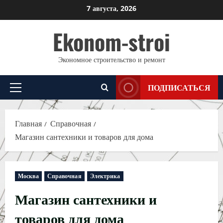
Перейти
7 августа, 2026
к
Ekonom-stroi
содержимому
Экономное строительство и ремонт
ПОДПИСАТЬСЯ
Основное
меню
Главная
Справочная
Магазин сантехники и товаров для дома
Москва
Справочная
Электрика
Магазин сантехники и
товаров для дома