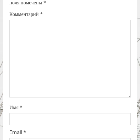
поля помечены
*
i
Комментарий
*
g
a
t
i
o
n
Имя
*
Email
*