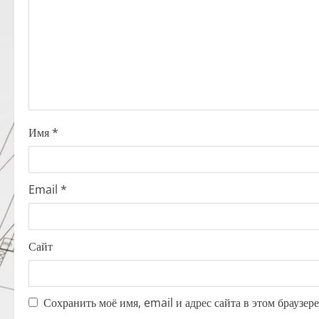
g
a
t
i
o
Имя
*
n
Email
*
Сайт
Сохранить моё имя, email и адрес сайта в этом браузе