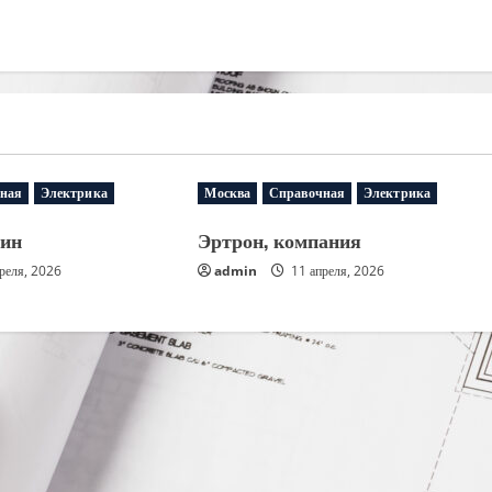
ная
Электрика
Москва
Справочная
Электрика
зин
Эртрон, компания
реля, 2026
admin
11 апреля, 2026