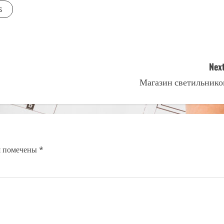
s
Next
Магазин светильнико
я помечены
*