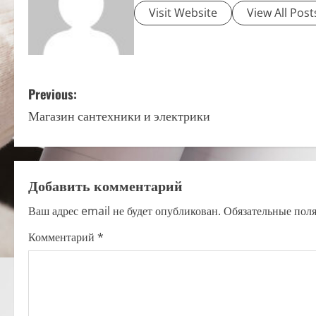
Visit Website
View All Post
P
Previous:
Магазин сантехники и электрики
o
s
t
Добавить комментарий
n
Ваш адрес email не будет опубликован.
Обязательные пол
a
Комментарий
*
v
i