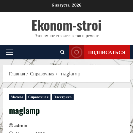
Перейти
6 августа, 2026
к
Ekonom-stroi
содержимому
Экономное строительство и ремонт
ПОДПИСАТЬСЯ
Основное
меню
Главная
Справочная
maglamp
Москва
Справочная
Электрика
maglamp
admin