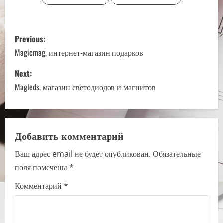
P
Previous:
o
Magicmag, интернет-магазин подарков
s
Next:
Magleds, магазин светодиодов и магнитов
t
n
a
Добавить комментарий
Ваш адрес email не будет опубликован.
Обязательные
v
поля помечены
*
i
Комментарий
*
g
a