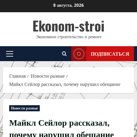
Перейти
8 августа, 2026
к
Ekonom-stroi
содержимому
Экономное строительство и ремонт
ПОДПИСАТЬСЯ
Основное
меню
Главная
Новости разные
Майкл Сейлор рассказал, почему нарушил обещание
Новости разные
Майкл Сейлор рассказал,
почему нарушил обещание