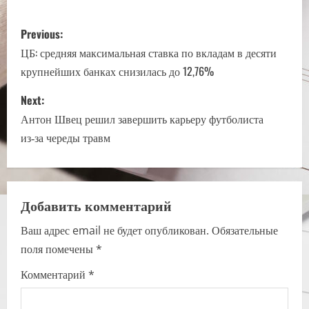
P
Previous:
o
ЦБ: средняя максимальная ставка по вкладам в десяти
крупнейших банках снизилась до 12,76%
s
Next:
t
Антон Швец решил завершить карьеру футболиста
n
из‑за череды травм
a
v
Добавить комментарий
i
Ваш адрес email не будет опубликован.
Обязательные
поля помечены
*
g
Комментарий
*
a