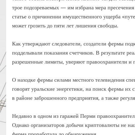
трое подозреваемых — им избрана мера пресечения
статье о причинении имущественного ущерба «пут
может грозить до пяти лет лишения свободы.
Как утверждают следователи, создатели фермы подк
подделывали показания счетчиков. В результате ре
разрешенные лимиты, уверяют правоохранители и 
О находке фермы силами местного телевидения сп
говорят уральские энергетики, на поиск фермы их 
в районе заброшенного предприятия, а также регул
Недавно в одном из гаражей Перми правоохраните
Однако организаторов добычи криптовалюты не наш
ферма проработала до обнаружения.