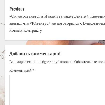
P
Previous:
«Он не останется в Италии за такие деньги». Кьелли
o
заявил, что «Ювентус» не договорился с Влаховичем
s
новому контракту
t
n
Добавить комментарий
a
Ваш адрес email не будет опубликован.
Обязательные пол
v
Комментарий
*
i
g
a