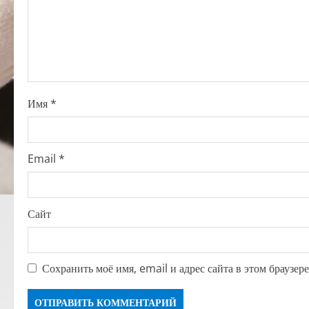
t
i
o
n
Имя
*
Email
*
Сайт
Сохранить моё имя, email и адрес сайта в этом браузе