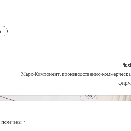
s
Next
Марс-Компонент, производственно-коммерческа
фирм
я помечены
*