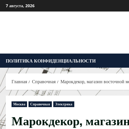
Перейти
7 августа, 2026
к
содержимому
ПОЛИТИКА КОНФИДЕНЦИАЛЬНОСТИ
Главная
Справочная
Марокдекор, магазин восточной м
Москва
Справочная
Электрика
Марокдекор, магазин