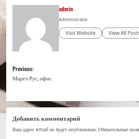
admin
Administrator
Visit Website
View All Post
P
Previous:
Марел Рус, офис
o
s
t
Добавить комментарий
n
Ваш адрес email не будет опубликован.
Обязательные пол
a