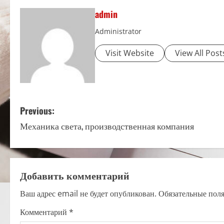
admin
Administrator
Visit Website
View All Post
P
Previous:
Механика света, производственная компания
o
s
t
Добавить комментарий
n
Ваш адрес email не будет опубликован.
Обязательные пол
a
Комментарий
*