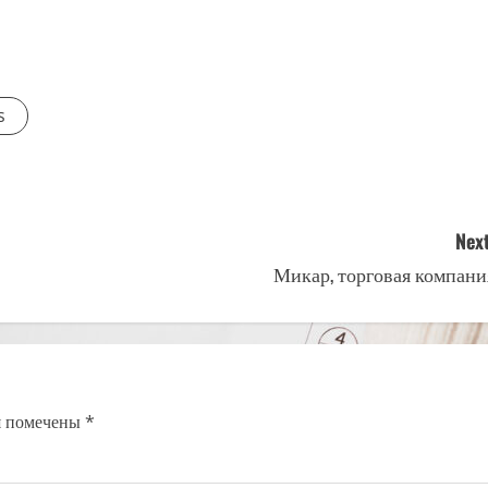
s
Next
Микар, торговая компани
я помечены
*