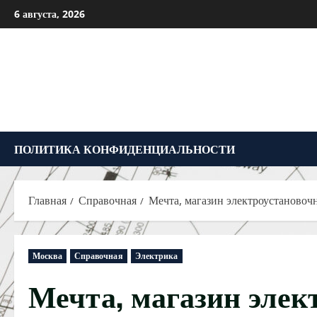
Перейти
6 августа, 2026
к
содержимому
ПОЛИТИКА КОНФИДЕНЦИАЛЬНОСТИ
Главная
Справочная
Мечта, магазин электроустаново
Москва
Справочная
Электрика
Мечта, магазин элек