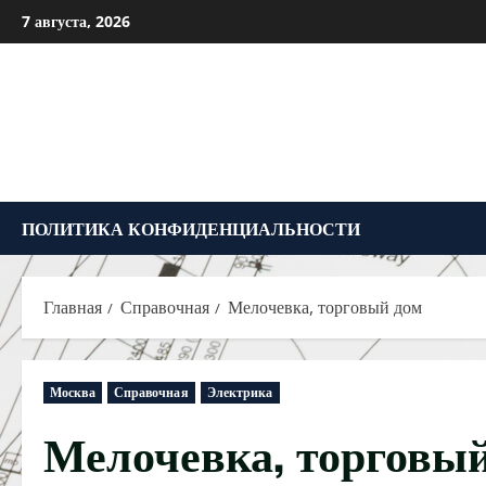
Перейти
7 августа, 2026
к
содержимому
ПОЛИТИКА КОНФИДЕНЦИАЛЬНОСТИ
Главная
Справочная
Мелочевка, торговый дом
Москва
Справочная
Электрика
Мелочевка, торговы