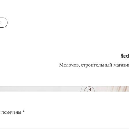
s
Next
Мелочов, строительный магази
я помечены
*