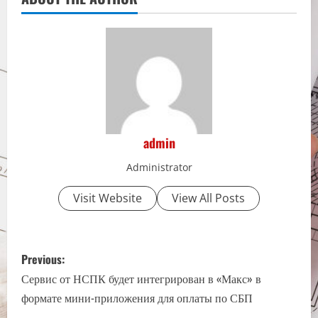
admin
Administrator
Visit Website
View All Posts
P
Previous:
o
Сервис от НСПК будет интегрирован в «Макс» в
формате мини-приложения для оплаты по СБП
s