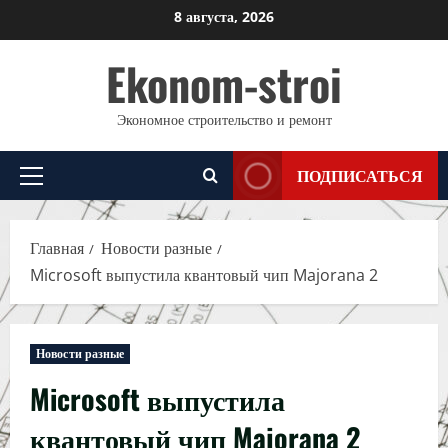
Перейти
8 августа, 2026
к
Ekonom-stroi
содержимому
Экономное строительство и ремонт
ПОДПИСАТЬСЯ
Основное
меню
Главная
Новости разные
Microsoft выпустила квантовый чип Majorana 2
Новости разные
Microsoft выпустила
квантовый чип Majorana 2