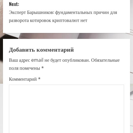
Next:
t
Эксперт Барышников: фундаментальных причин для
n
разворота котировок криптовалют нет
a
v
Добавить комментарий
i
Ваш адрес email не будет опубликован.
Обязательные
поля помечены
*
g
Комментарий
*
a
t
i
o