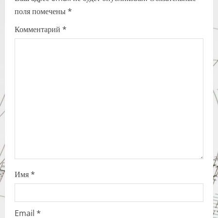
v
поля помечены
*
i
Комментарий
*
g
a
t
i
o
n
Имя
*
Email
*