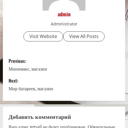
admin
Administrator
Visit Website
View All Posts
P
Previous:
o
Минимакс, магазин
s
Next:
Мир батареек, магазин
t
n
a
Добавить комментарий
Ваш адрес email не будет опубликован.
Обязательные