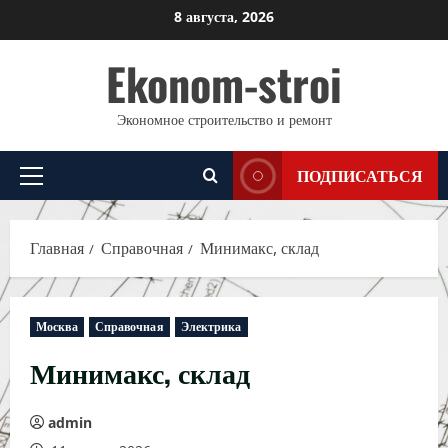
Перейти
8 августа, 2026
к
Ekonom-stroi
содержимому
Экономное строительство и ремонт
ПОДПИСАТЬСЯ
Основное
меню
Главная
Справочная
Минимакс, склад
Москва
Справочная
Электрика
Минимакс, склад
admin