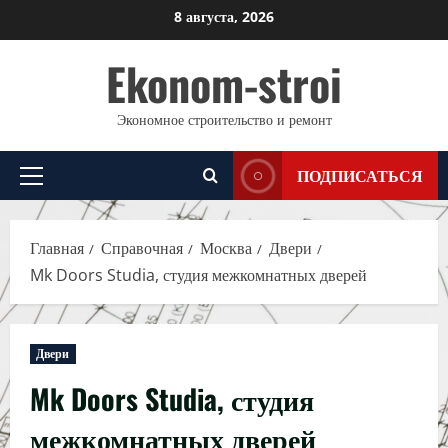
Перейти
8 августа, 2026
к
Ekonom-stroi
содержимому
Экономное строительство и ремонт
ПОДПИСАТЬСЯ
Основное
меню
Главная
Справочная
Москва
Двери
Mk Doors Studia, студия межкомнатных дверей
Двери
Mk Doors Studia, студия
межкомнатных дверей