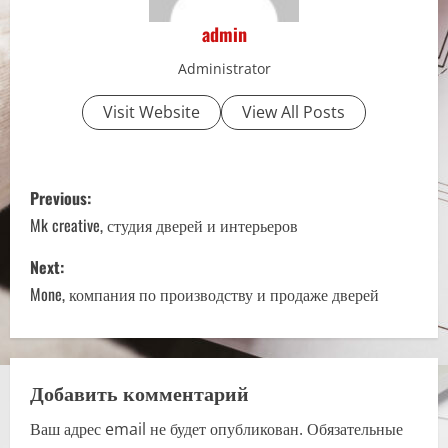
admin
Administrator
Visit Website
View All Posts
P
Previous:
o
Mk creative, студия дверей и интерьеров
s
Next:
Mone, компания по производству и продаже дверей
t
n
a
Добавить комментарий
Ваш адрес email не будет опубликован.
Обязательные
v