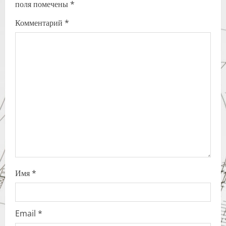
поля помечены
*
i
Комментарий
*
g
a
t
i
o
n
Имя
*
Email
*