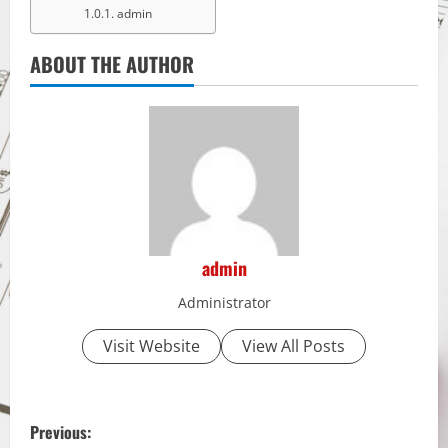
admin
ABOUT THE AUTHOR
admin
Administrator
Visit Website
View All Posts
P
Previous: