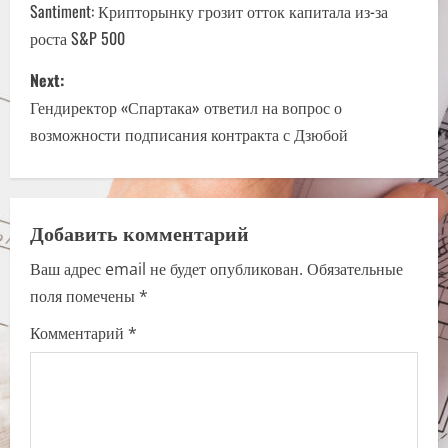
o
Santiment: Крипторынку грозит отток капитала из-за
роста S&P 500
s
Next:
t
Гендиректор «Спартака» ответил на вопрос о
n
возможности подписания контракта с Дзюбой
a
v
Добавить комментарий
i
Ваш адрес email не будет опубликован.
Обязательные
поля помечены
*
g
Комментарий
*
a
t
i