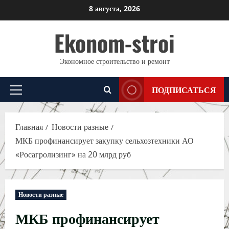
Перейти
8 августа, 2026
к
Ekonom-stroi
содержимому
Экономное строительство и ремонт
ПОДПИСАТЬСЯ
Основное
меню
Главная
Новости разные
МКБ профинансирует закупку сельхозтехники АО
«Росагролизинг» на 20 млрд руб
Новости разные
МКБ профинансирует